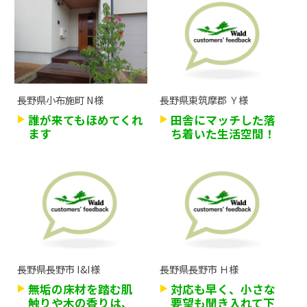
長野県小布施町 N様
長野県東筑摩郡 Ｙ様
誰が来てもほめてくれ
田舎にマッチした落
ます
ち着いた生活空間！
長野県長野市 I&I様
長野県長野市 Ｈ様
無垢の床材を踏む肌
対応も早く、小さな
触りや木の香りは、
要望も聞き入れて下