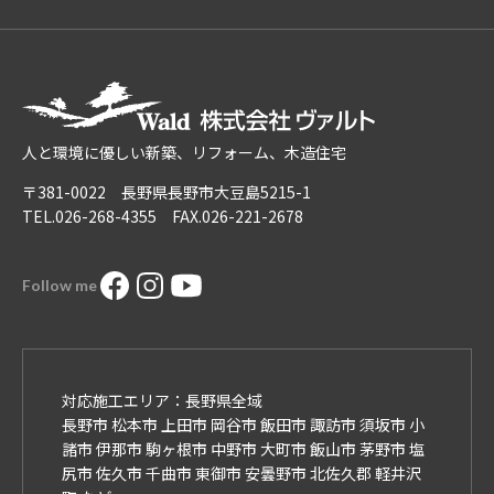
人と環境に優しい新築、リフォーム、木造住宅
〒381-0022 長野県長野市大豆島5215-1
TEL.026-268-4355 FAX.026-221-2678
Follow me
対応施工エリア：長野県全域
長野市 松本市 上田市 岡谷市 飯田市 諏訪市 須坂市 小
諸市 伊那市 駒ヶ根市 中野市 大町市 飯山市 茅野市 塩
尻市 佐久市 千曲市 東御市 安曇野市 北佐久郡 軽井沢